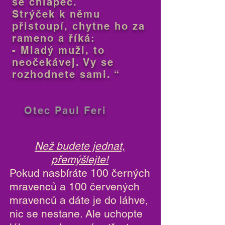
se chlapec.
Strýček k němu
přistoupí, chytne ho za
rameno a říká:
- Mladý muži, to
neočekávej. Vy se
rozhodnete sami. “
Otec Paul Feri
Než budete jednat,
přemýšlejte!
Pokud nasbíráte 100 černých
mravenců a 100 červených
mravenců a dáte je do láhve,
nic se nestane. Ale uchopte