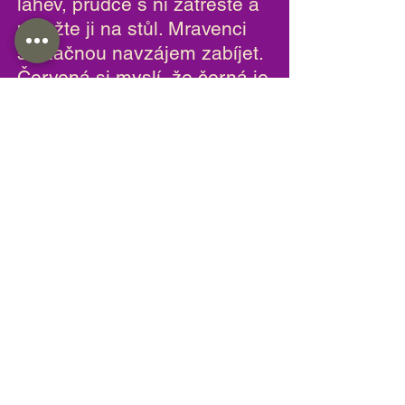
láhev, prudce s ní zatřeste a
položte ji na stůl. Mravenci
se začnou navzájem zabíjet.
Červená si myslí, že černá je
nepřítel, zatímco černá si
myslí, že červená je nepřítel,
když skutečný nepřítel je ten,
kdo otřásl lahvemi.
----- Totéž platí ve společnosti
-----
Muž
i
a
ženy
Vlevo
a
vpravo
Bohatí
a
chudí
Víra
a
věda
Mladí
i
staří
Atd. ...
Než budeme bojovat,