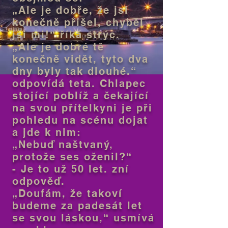
„Ale je dobře, že jsi
konečně přišel, chyběl
jsi mi!“ říká strýc.
„Ale je dobré tě
konečně vidět, tyto dva
dny byly tak dlouhé.“
odpovídá teta. Chlapec
stojící poblíž a čekající
na svou přítelkyni je při
pohledu na scénu dojat
a jde k nim:
„Nebuď naštvaný,
protože ses oženil?“
- Je to už 50 let. zní
odpověď.
„Doufám, že takoví
budeme za padesát let
se svou láskou,“ usmívá