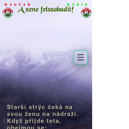
M a g y a r
V á n d o r
R á d i ó
Starší strýc čeká na
svou ženu na nádraží.
Když přijde teta,
obejmou se: